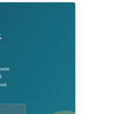
&
sowie
d
und