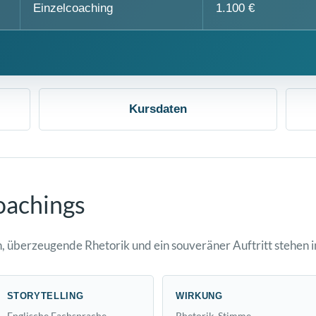
Einzelcoaching
1.100 €
Kursdaten
oachings
n, überzeugende Rhetorik und ein souveräner Auftritt stehen 
STORYTELLING
WIRKUNG
Englische Fachsprache,
Rhetorik, Stimme,